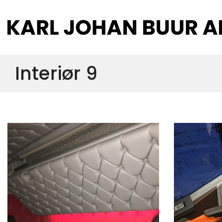
Gå
til
hovedindhold
Interiør 9