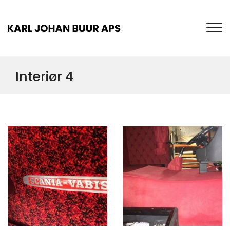
Gå
til
hovedindhold
Interiør 4