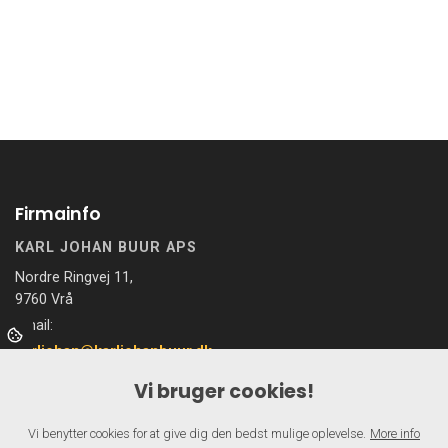
Firmainfo
KARL JOHAN BUUR APS
Nordre Ringvej 11,
9760 Vrå
Email:
karljohan@karljohanbuur.dk
Vi bruger cookies!
Menu
Vi benytter cookies for at give dig den bedst mulige oplevelse.
More info
Hjem